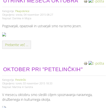
UTRINKI MESECA OKTOBRA
Kategorija:
Pikapolonice
Objavljeno: sreda, 04 november 2015 08:27
Napisal: Darinka in Mojca
Pogovarjali, opazovali in ustvarjali smo na temo Jesen.
Preberite več ...
OKTOBER PRI "PETELINČKIH"
Kategorija:
Petelinčki
Objavljeno: torek, 03 november 2015 18:33
Napisal: Martina in Sandra
V mesecu oktobru smo sledili ciljem spoznavanja naravnega,
družbenega in kulturnega okolja.