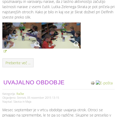
spoznavanju in varovanju narave, da z lastno aktivnostjo začutijo
lastnosti narave z vsemi čutili. Lutka Zelenega škrata je pot pričela pri
najstarejših otrocih. Kako je bilo in kaj vse je škrat doživel pri Delfinih
izveste preko slik.
Preberite več ...
UVAJALNO OBDOBJE
Kategorija:
Račke
Objavljeno: četrtek, 05 november 2015 13:15
Napisal: Slavica in Maja
Mesec september je v vrtcu obdobje uvajanja otrok. Otroci se
privajajo na spremembe, le te pa so različne. Skupine se preselijo v