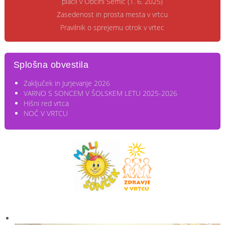
plačil v Občini Semič (1. 6. 2025)
Zasedenost in prosta mesta v vrtcu
Pravilnik o sprejemu otrok v vrtec
Splošna obvestila
Zaključek in Jurjevanje 2026
VARNO S SONCEM V ŠOLSKEM LETU 2025-2026
Hišni red vrtca
NOČ V VRTCU