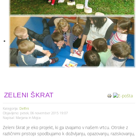
ZELENI ŠKRAT
Kategorija:
Delfini
Objavljeno: petek, 06 november 2015 19:07
Napisal: Marjana in Mojca
Zeleni škrat je eko projekt, ki ga izvajamo v našem vrtcu. Otroke z
različnimi pristopi spodbujamo k doživljanju, opazovanju, raziskovanju,