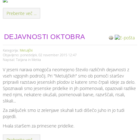
Preberite več ...
DEJAVNOSTI OKTOBRA
Kategorija:
Metuljčki
Objavljeno: ponedeljek, 02 november 2015 12:47
Napisal: Tatjana in Metka
V jeseni narava omogoča neomejeno število različnih dejavnosti z
vseh vzgojnih področij. Pri "Metuljčkih" smo ob pomoči staršev
pripravili razstavo jesenskih plodov iz katere smo črpali ideje za delo.
Spoznavali smo jesenske pridelke in jih poimenovali, opazovali razlike
med njimi, nekatere okušali, poimenovali barve, razvrščali, risali,
slikali...
Za zaključek smo iz zelenjave skuhali tudi dišečo juho in jo tudi
pojedli.
Hvala staršem za prinesene pridelke.
Preberite več ...