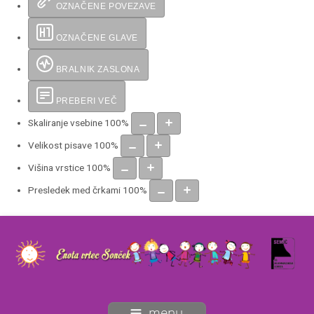
OZNAČENE POVEZAVE
OZNAČENE GLAVE
BRALNIK ZASLONA
PREBERI VEČ
Skaliranje vsebine
100
%
Velikost pisave
100
%
Višina vrstice
100
%
Presledek med črkami
100
%
menu