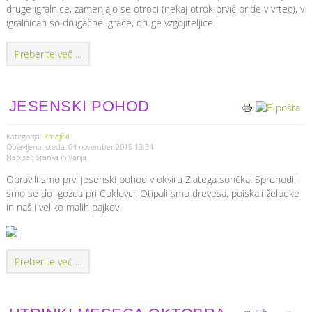
druge igralnice, zamenjajo se otroci (nekaj otrok prvič pride v vrtec), v
igralnicah so drugačne igrače, druge vzgojiteljice.
Preberite več ...
JESENSKI POHOD
Kategorija:
Zmajčki
Objavljeno: sreda, 04 november 2015 13:34
Napisal: Stanka in Vanja
Opravili smo prvi jesenski pohod v okviru Zlatega sončka. Sprehodili
smo se do gozda pri Coklovci. Otipali smo drevesa, poiskali želodke
in našli veliko malih pajkov.
Preberite več ...