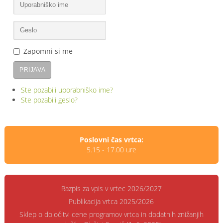
Zapomni si me
PRIJAVA
Ste pozabili uporabniško ime?
Ste pozabili geslo?
Poslovni čas vrtca:
5.15 - 17.00 ure
Razpis za vpis v vrtec 2026/2027
Publikacija vrtca 2025/2026
Sklep o določitvi cene programov vrtca in dodatnih znižanjih