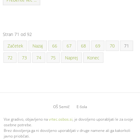
Stran 71 od 92
Začetek
Nazaj
66
67
68
69
70
71
72
73
74
75
Naprej
Konec
OŠ Semič
E-šola
Vse gradivo, objavljeno na
vrtec.osbos.si
, je dovoljeno uporabljati le za svoje
osebne potrebe.
Brez dovoljenja ga ni dovoljeno uporabljati v druge namene ali ga kakorkoli
javno priobčati.