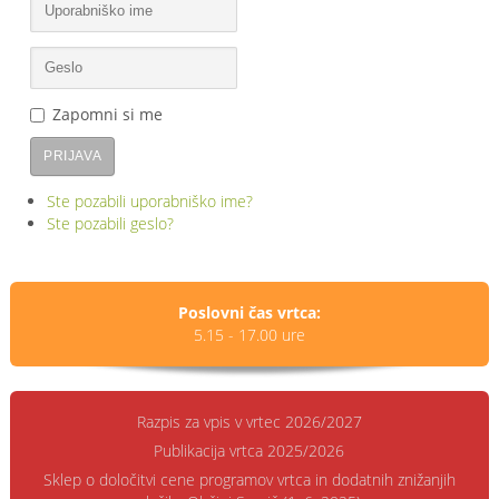
Zapomni si me
PRIJAVA
Ste pozabili uporabniško ime?
Ste pozabili geslo?
Poslovni čas vrtca:
5.15 - 17.00 ure
Razpis za vpis v vrtec 2026/2027
Publikacija vrtca 2025/2026
Sklep o določitvi cene programov vrtca in dodatnih znižanjih