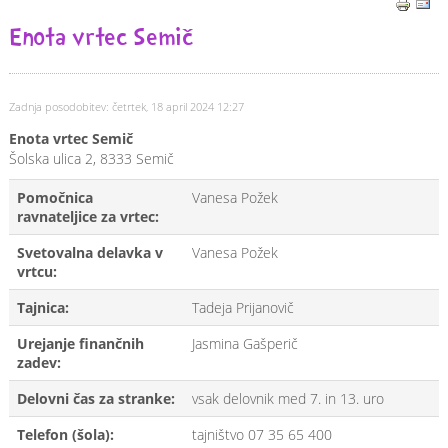
Enota vrtec Semič
Zadnja posodobitev: četrtek, 18 april 2024 12:27
Enota vrtec Semič
Šolska ulica 2, 8333 Semič
Pomočnica
Vanesa Požek
ravnateljice za vrtec:
Svetovalna delavka v
Vanesa Požek
vrtcu:
Tajnica:
Tadeja Prijanovič
Urejanje finančnih
Jasmina Gašperič
zadev:
Delovni čas za stranke:
vsak delovnik med 7. in 13. uro
Telefon (šola):
tajništvo 07 35 65 400