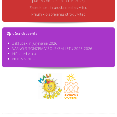
plačil v Občini Semič (1. 6. 2025)
Zasedenost in prosta mesta v vrtcu
Pravilnik o sprejemu otrok v vrtec
Splošna obvestila
Zaključek in Jurjevanje 2026
VARNO S SONCEM V ŠOLSKEM LETU 2025-2026
Hišni red vrtca
NOČ V VRTCU