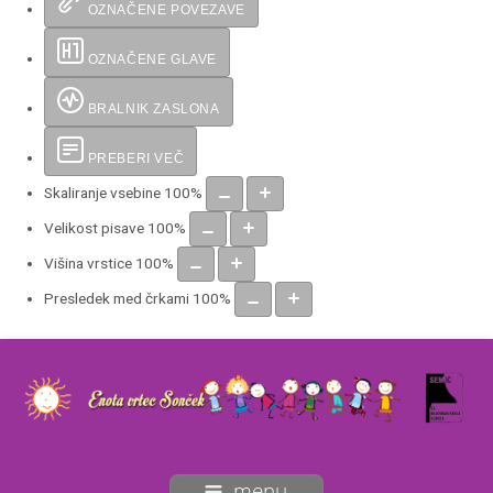
OZNAČENE POVEZAVE
OZNAČENE GLAVE
BRALNIK ZASLONA
PREBERI VEČ
Skaliranje vsebine
100
%
Velikost pisave
100
%
Višina vrstice
100
%
Presledek med črkami
100
%
menu