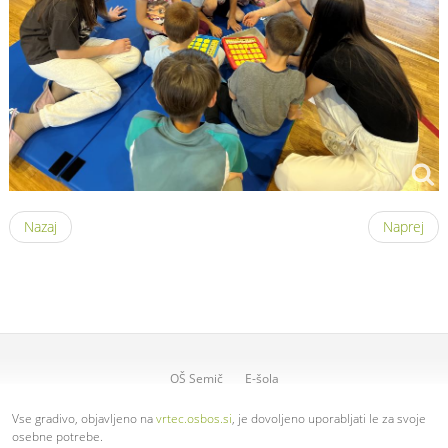
Nazaj
Naprej
OŠ Semič
E-šola
Vse gradivo, objavljeno na
vrtec.osbos.si
, je dovoljeno uporabljati le za svoje
osebne potrebe.