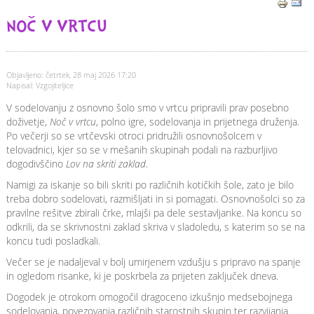
NOČ V VRTCU
Objavljeno: četrtek, 28 maj 2026 17:20
Napisal: Vzgojiteljice
V sodelovanju z osnovno šolo smo v vrtcu pripravili prav posebno
doživetje,
Noč v vrtcu
, polno igre, sodelovanja in prijetnega druženja.
Po večerji so se vrtčevski otroci pridružili osnovnošolcem v
telovadnici, kjer so se v mešanih skupinah podali na razburljivo
dogodivščino
Lov na skriti zaklad
.
Namigi za iskanje so bili skriti po različnih kotičkih šole, zato je bilo
treba dobro sodelovati, razmišljati in si pomagati. Osnovnošolci so za
pravilne rešitve zbirali črke, mlajši pa dele sestavljanke. Na koncu so
odkrili, da se skrivnostni zaklad skriva v sladoledu, s katerim so se na
koncu tudi posladkali.
Večer se je nadaljeval v bolj umirjenem vzdušju s pripravo na spanje
in ogledom risanke, ki je poskrbela za prijeten zaključek dneva.
Dogodek je otrokom omogočil dragoceno izkušnjo medsebojnega
sodelovanja, povezovanja različnih starostnih skupin ter razvijanja