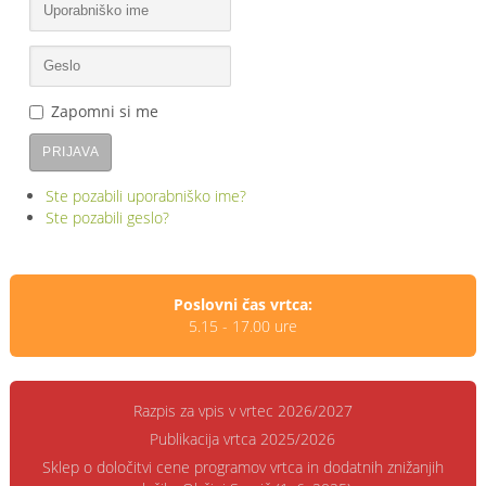
Zapomni si me
PRIJAVA
Ste pozabili uporabniško ime?
Ste pozabili geslo?
Poslovni čas vrtca:
5.15 - 17.00 ure
Razpis za vpis v vrtec 2026/2027
Publikacija vrtca 2025/2026
Sklep o določitvi cene programov vrtca in dodatnih znižanjih