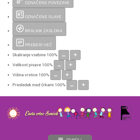
OZNAČENE POVEZAVE
OZNAČENE GLAVE
BRALNIK ZASLONA
PREBERI VEČ
Skaliranje vsebine
100
%
Velikost pisave
100
%
Višina vrstice
100
%
Presledek med črkami
100
%
menu