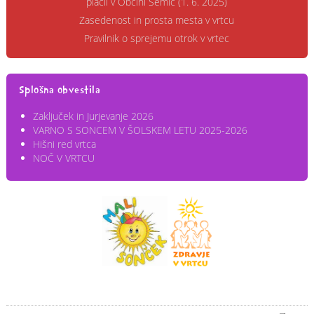
plačil v Občini Semič (1. 6. 2025)
Zasedenost in prosta mesta v vrtcu
Pravilnik o sprejemu otrok v vrtec
Splošna obvestila
Zaključek in Jurjevanje 2026
VARNO S SONCEM V ŠOLSKEM LETU 2025-2026
Hišni red vrtca
NOČ V VRTCU