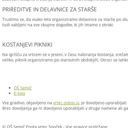
PRIREDITVE IN DELAVNICE ZA STARŠE
Trudimo se, da vsako leto organiziramo delavnice za starše po sk
tudi vabljeni na vse skupne dogodke, ki jih imamo z otroki.
KOSTANJEVI PIKNIKI
Na igrišču za vrtcem se v jeseni, v času nabiranja kostanja, srečam
veliko, piknik organiziramo po starostnih obdobjih. Otroci se lahko 
OŠ Semič
E-šola
Vse gradivo, objavljeno na
vrtec.osbos.si
, je dovoljeno uporabljati
Brez dovoljenja ga ni dovoljeno uporabljati v druge namene ali ga 
© OŠ Semič Enota vrtec Sonček - Vse pravice pridržane