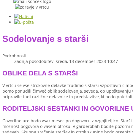
Sodelovanje s starši
Podrobnosti
Zadnja posodobitev: sreda, 13 december 2023 10:47
OBLIKE DELA S STARŠI
V vrtcu se vse strokovne delavke trudimo s starši vzpostaviti čimbo
bomo ponudili čimveč oblik sodelovanja, seveda, ob upoštevanju v
pripravile tudi različne delavnice in predstavitve, ki bodo poteka
RODITELJSKI SESTANKI IN GOVORILNE
Govorilne ure bodo vsak mesec po dogovoru z vzgojiteljico. Starši s
možnost pogovora o vašem otroku. V garderobah bodite pozorni na 
zadevah. Skupna srečanja staršev in otrok skupine bodo organizira