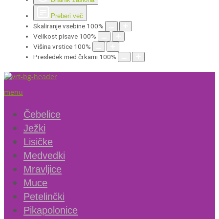
Preberi več
Skaliranje vsebine
100
%
Velikost pisave
100
%
Višina vrstice
100
%
Presledek med črkami
100
%
menu
Čebelice
Ježki
Lisičke
Medvedki
Mravljice
Muce
Petelinčki
Pikapolonice