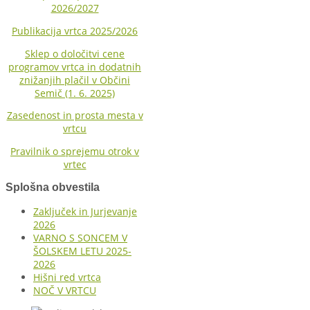
2026/2027
Publikacija vrtca 2025/2026
Sklep o določitvi cene
programov vrtca in dodatnih
znižanjih plačil v Občini
Semič (1. 6. 2025)
Zasedenost in prosta mesta v
vrtcu
Pravilnik o sprejemu otrok v
vrtec
Splošna obvestila
Zaključek in Jurjevanje
2026
VARNO S SONCEM V
ŠOLSKEM LETU 2025-
2026
Hišni red vrtca
NOČ V VRTCU