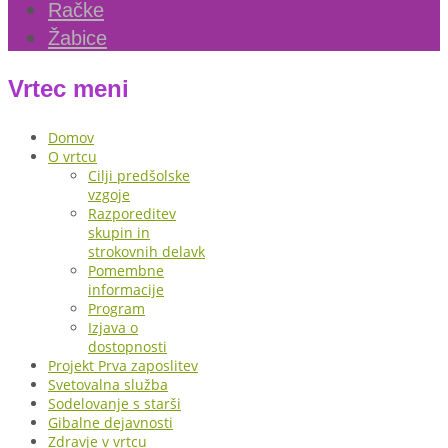
Račke
Žabice
Vrtec meni
Domov
O vrtcu
Cilji predšolske
vzgoje
Razporeditev
skupin in
strokovnih delavk
Pomembne
informacije
Program
Izjava o
dostopnosti
Projekt Prva zaposlitev
Svetovalna služba
Sodelovanje s starši
Gibalne dejavnosti
Zdravje v vrtcu