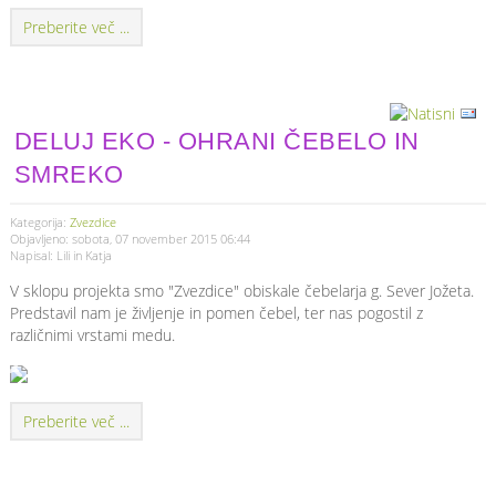
Preberite več ...
DELUJ EKO - OHRANI ČEBELO IN
SMREKO
Kategorija:
Zvezdice
Objavljeno: sobota, 07 november 2015 06:44
Napisal: Lili in Katja
V sklopu projekta smo "Zvezdice" obiskale čebelarja g. Sever Jožeta.
Predstavil nam je življenje in pomen čebel, ter nas pogostil z
različnimi vrstami medu.
Preberite več ...