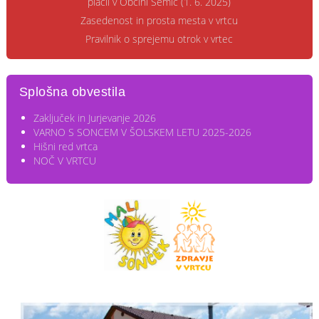
plačil v Občini Semič (1. 6. 2025)
Zasedenost in prosta mesta v vrtcu
Pravilnik o sprejemu otrok v vrtec
Splošna obvestila
Zaključek in Jurjevanje 2026
VARNO S SONCEM V ŠOLSKEM LETU 2025-2026
Hišni red vrtca
NOČ V VRTCU