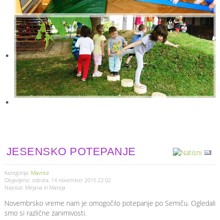
JESENSKO POTEPANJE
Kategorija:
Mavrice
Objavljeno: sobota, 14 november 2015 22:02
Napisal: Mirjana in Mateja
Novembrsko vreme nam je omogočilo potepanje po Semiču. Ogledali
smo si različne zanimivosti.