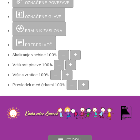
OZNAČENE POVEZAVE
OZNAČENE GLAVE
BRALNIK ZASLONA
PREBERI VEČ
Skaliranje vsebine
100
%
Velikost pisave
100
%
Višina vrstice
100
%
Presledek med črkami
100
%
menu