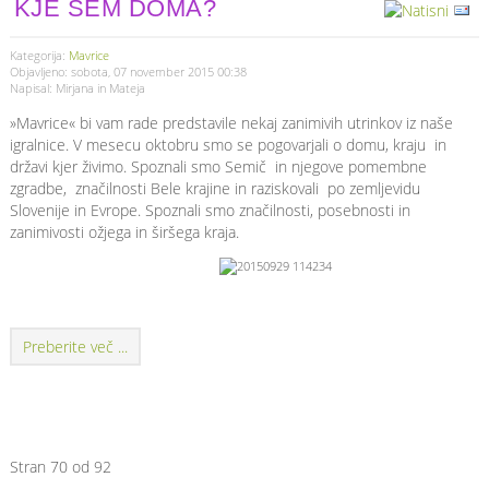
KJE SEM DOMA?
Kategorija:
Mavrice
Objavljeno: sobota, 07 november 2015 00:38
Napisal: Mirjana in Mateja
»Mavrice« bi vam rade predstavile nekaj zanimivih utrinkov iz naše
igralnice. V mesecu oktobru smo se pogovarjali o domu, kraju in
državi kjer živimo. Spoznali smo Semič in njegove pomembne
zgradbe, značilnosti Bele krajine in raziskovali po zemljevidu
Slovenije in Evrope. Spoznali smo značilnosti, posebnosti in
zanimivosti ožjega in širšega kraja.
Preberite več ...
Stran 70 od 92