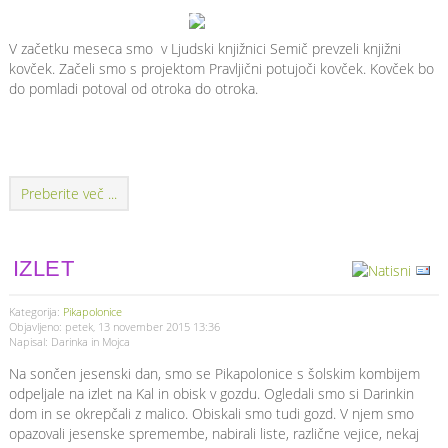
V začetku meseca smo v Ljudski knjižnici Semič prevzeli knjižni
kovček. Začeli smo s projektom Pravljični potujoči kovček. Kovček bo
do pomladi potoval od otroka do otroka.
Preberite več ...
IZLET
Kategorija:
Pikapolonice
Objavljeno: petek, 13 november 2015 13:36
Napisal: Darinka in Mojca
Na sončen jesenski dan, smo se Pikapolonice s šolskim kombijem
odpeljale na izlet na Kal in obisk v gozdu. Ogledali smo si Darinkin
dom in se okrepčali z malico. Obiskali smo tudi gozd. V njem smo
opazovali jesenske spremembe, nabirali liste, različne vejice, nekaj