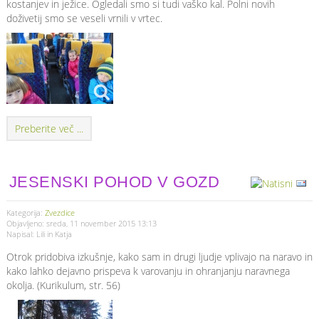
kostanjev in ježice. Ogledali smo si tudi vaško kal. Polni novih
doživetij smo se veseli vrnili v vrtec.
Preberite več ...
JESENSKI POHOD V GOZD
Kategorija:
Zvezdice
Objavljeno: sreda, 11 november 2015 13:13
Napisal: Lili in Katja
Otrok pridobiva izkušnje, kako sam in drugi ljudje vplivajo na naravo in
kako lahko dejavno prispeva k varovanju in ohranjanju naravnega
okolja. (Kurikulum, str. 56)