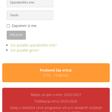
Zapomni si me
PRIJAVA
Ste pozabili uporabniško ime?
Ste pozabili geslo?
Poslovni čas vrtca:
5.15 - 17.00 ure
Razpis za vpis v vrtec 2026/2027
Publikacija vrtca 2025/2026
Sklep o določitvi cene programov vrtca in dodatnih znižanjih