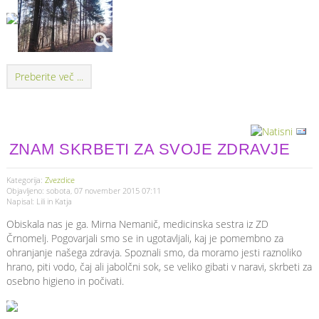
Preberite več ...
ZNAM SKRBETI ZA SVOJE ZDRAVJE
Kategorija:
Zvezdice
Objavljeno: sobota, 07 november 2015 07:11
Napisal: Lili in Katja
Obiskala nas je ga. Mirna Nemanič, medicinska sestra iz ZD
Črnomelj. Pogovarjali smo se in ugotavljali, kaj je pomembno za
ohranjanje našega zdravja. Spoznali smo, da moramo jesti raznoliko
hrano, piti vodo, čaj ali jabolčni sok, se veliko gibati v naravi, skrbeti za
osebno higieno in počivati.