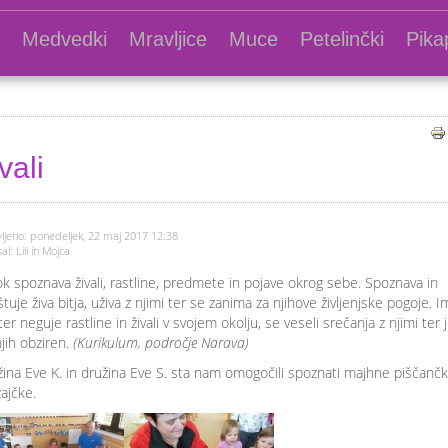
Medvedki
Mravljice
Muce
Petelinčki
Pika
vali
ljeno: ponedeljek, 22 maj 2017 12:38
al: Lili in Mojca
k spoznava živali, rastline, predmete in pojave okrog sebe. Spoznava in
tuje živa bitja, uživa z njimi ter se zanima za njihove življenjske pogoje. I
ter neguje rastline in živali v svojem okolju, se veseli srečanja z njimi ter 
jih obziren.
(Kurikulum, področje Narava)
ina Eve K. in družina Eve S. sta nam omogočili spoznati majhne piščanč
zajčke.