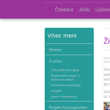
Čebelice
Ježki
Lisičke
Vrtec meni
Ži
Domov
Objav
O vrtcu
Napis
Otro
Cilji predšolske vzgoje
spoš
Razporeditev skupin in
rad 
strokovnih delavk
do n
Pomembne informacije
Program
Druž
oz. 
Izjava o dostopnosti
Projekt Prva zaposlitev