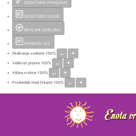
OZNAČENE POVEZAVE
OZNAČENE GLAVE
BRALNIK ZASLONA
PREBERI VEČ
Skaliranje vsebine
100
%
Velikost pisave
100
%
Višina vrstice
100
%
Presledek med črkami
100
%