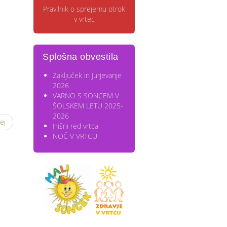
Pravilnik o sprejemu otrok
v vrtec
Splošna obvestila
Zaključek in Jurjevanje
2026
VARNO S SONCEM V
ŠOLSKEM LETU 2025-
2026
ej
Hišni red vrtca
NOČ V VRTCU