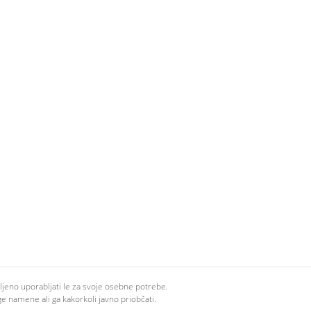
oljeno uporabljati le za svoje osebne potrebe.
ge namene ali ga kakorkoli javno priobčati.