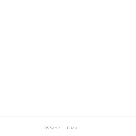
OŠ Semič
E-šola