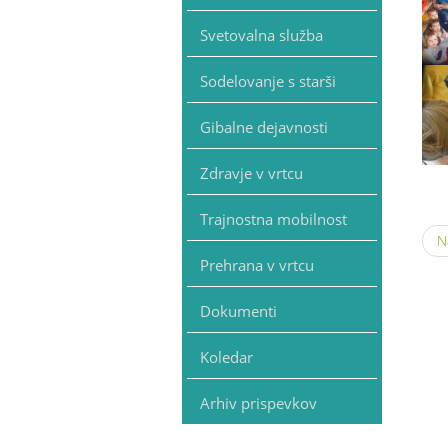
Svetovalna služba
Sodelovanje s starši
Gibalne dejavnosti
Zdravje v vrtcu
Trajnostna mobilnost
N
Prehrana v vrtcu
Dokumenti
Koledar
Arhiv prispevkov