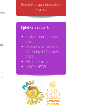
Pravilnik o sprejemu otrok
v vrtec
radi.
Splošna obvestila
Zaključek in Jurjevanje
2026
VARNO S SONCEM V
ŠOLSKEM LETU 2025-
2026
Hišni red vrtca
.
NOČ V VRTCU
eh
smo