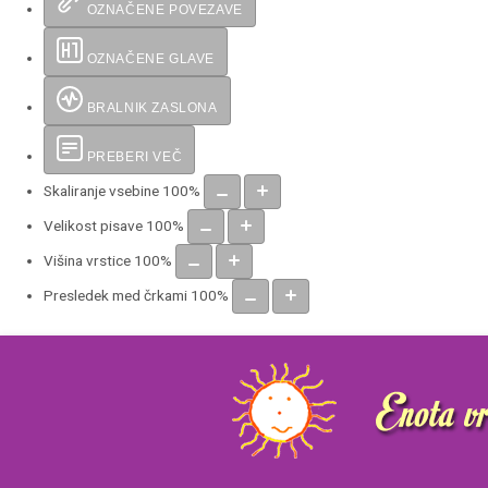
OZNAČENE POVEZAVE
OZNAČENE GLAVE
BRALNIK ZASLONA
PREBERI VEČ
Skaliranje vsebine
100
%
Velikost pisave
100
%
Višina vrstice
100
%
Presledek med črkami
100
%