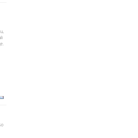
u,
li
e.
so