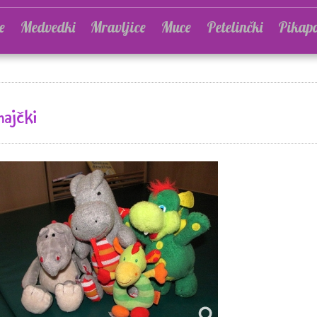
e
Medvedki
Mravljice
Muce
Petelinčki
Pikapo
ajčki