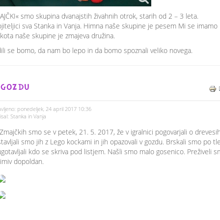
JČKI« smo skupina dvanajstih živahnih otrok, starih od 2 – 3 leta.
jiteljici sva Stanka in Vanja. Himna naše skupine je pesem Mi se imamo 
ota naše skupine je zmajeva družina.
ili se bomo, da nam bo lepo in da bomo spoznali veliko novega.
 GOZDU
vljeno: ponedeljek, 24 april 2017 10:36
sal: Stanka in Vanja
 Zmajčkih smo se v petek, 21. 5. 2017, že v igralnici pogovarjali o drevesih
tavljali smo jih z Lego kockami in jih opazovali v gozdu. Brskali smo po tl
ugotavljali kdo se skriva pod listjem. Našli smo malo gosenico. Preživeli 
imiv dopoldan.