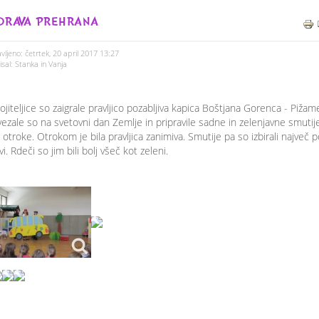
DRAVA PREHRANA
vljeno: četrtek, 20 april 2017 13:27
sal: Stanka in Vanja
ojiteljice so zaigrale pravljico pozabljiva kapica Boštjana Gorenca - Pižam
ezale so na svetovni dan Zemlje in pripravile sadne in zelenjavne smutij
 otroke. Otrokom je bila pravljica zanimiva. Smutije pa so izbirali največ 
vi. Rdeči so jim bili bolj všeč kot zeleni.