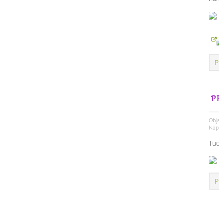
P
P
Obja
Napi
Tud
P