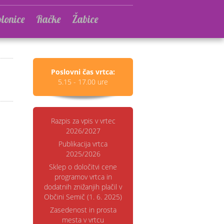
lonice
Račke
Žabice
Poslovni čas vrtca:
5.15 - 17.00 ure
Razpis za vpis v vrtec
2026/2027
Publikacija vrtca
2025/2026
Sklep o določitvi cene
programov vrtca in
dodatnih znižanjih plačil v
Občini Semič (1. 6. 2025)
Zasedenost in prosta
mesta v vrtcu