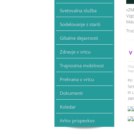
»ZMA
Svetovalna služba
Vzgo
Mask
Sodelovanje s starši
Trud
Gibalne dejavnosti
Zdravje v vrtcu
V
Trajnostna mobilnost
Obja
Napi
Prehrana v vrtcu
Pri
Ses
in 
Dokumenti
zan
Koledar
Arhiv prispevkov