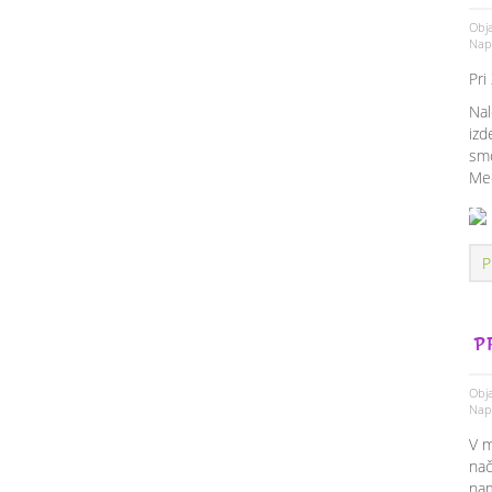
Obja
Napi
Pri
Nal
izd
smo
Med
P
P
Obja
Napi
V m
nač
nam