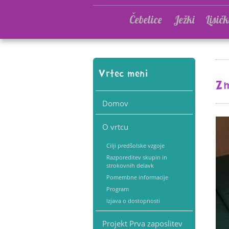
Čebelice
Ježki
Lisičk
Vrtec meni
Zm
Domov
O vrtcu
Cilji predšolske vzgoje
Razporeditev skupin in
strokovnih delavk
Pomembne informacije
Program
Izjava o dostopnosti
Projekt Prva zaposlitev