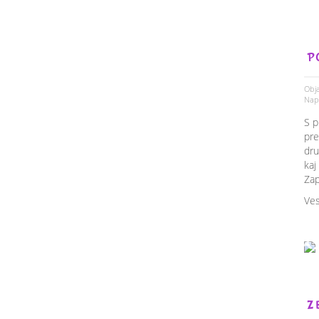
P
Obja
Napi
S p
pre
dru
kaj
Zap
Ves
Z