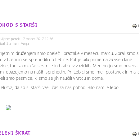
OHOD S STARŠI
vljeno: petek, 17 marec 2017 12:56
sal: Stanka in Vanja
rijetnim druženjem smo obeležili praznike v mesecu marcu. Zbrali smo 
d vrtcem in se sprehodili do Lebice. Pot je bila primerna za vse člane
žine, tudi za mlajše sestrice in bratce v vozičkih. Med potjo smo povedal
 mi opazujemo na naših sprehodih. Pri Lebici smo imeli postanek in mali
eli smo pesmice, ki smo se jih naučili v vrtcu in doma.
eli sva, da so si starši vzeli čas za naš pohod. Bilo nam je lepo.
ELENI ŠKRAT