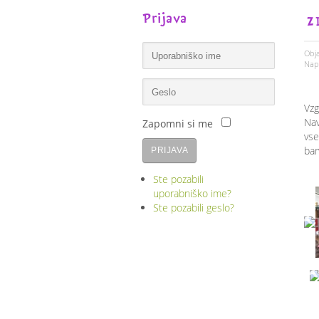
Prijava
Z
Obja
Napi
Vzg
Nav
Zapomni si me
vse
bar
PRIJAVA
Ste pozabili
uporabniško ime?
Ste pozabili geslo?