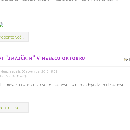
reberite več ...
RI "ZMAJČKIH" V MESECU OKTOBRU
vljeno: nedelja, 06 november 2016 19:09
sal: Stanka in Vanja
i v mesecu oktobru so se pri nas vrstili zanimivi dogodki in dejavnosti.
reberite več ...