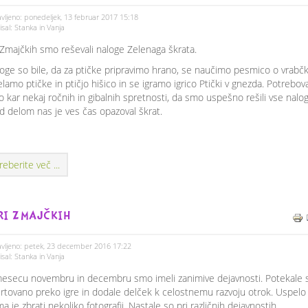
vljeno: ponedeljek, 13 februar 2017 15:18
sal: Stanka in Vanja
 Zmajčkih smo reševali naloge Zelenaga škrata.
oge so bile, da za ptičke pripravimo hrano, se naučimo pesmico o vrabčk
elamo ptičke in ptičjo hišico in se igramo igrico Ptički v gnezda. Potrebova
 kar nekaj ročnih in gibalnih spretnosti, da smo uspešno rešili vse nalog
 delom nas je ves čas opazoval škrat.
reberite več ...
RI ZMAJČKIH
vljeno: petek, 23 december 2016 17:22
sal: Stanka in Vanja
esecu novembru in decembru smo imeli zanimive dejavnosti. Potekale 
rtovano preko igre in dodale delček k celostnemu razvoju otrok. Uspelo
a je zbrati nekoliko fotografij. Nastale so pri različnih dejavnostih.