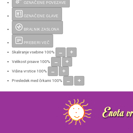
OZNAČENE POVEZAVE
OZNAČENE GLAVE
BRALNIK ZASLONA
PREBERI VEČ
Skaliranje vsebine
100
%
Velikost pisave
100
%
Višina vrstice
100
%
Presledek med črkami
100
%