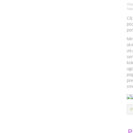
Obja
Napi
Cil
pod
pom
Min
otr
vrt
sem
kol
ugo
pog
pre
smo
P
P