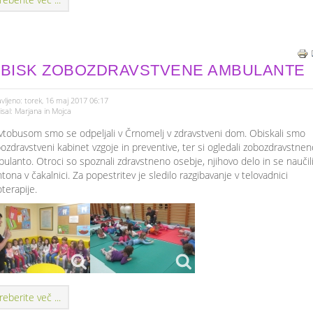
BISK ZOBOZDRAVSTVENE AMBULANTE
vljeno: torek, 16 maj 2017 06:17
sal: Marjana in Mojca
vtobusom smo se odpeljali v Črnomelj v zdravstveni dom. Obiskali smo
ozdravstveni kabinet vzgoje in preventive, ter si ogledali zobozdravstnen
ulanto. Otroci so spoznali zdravstneno osebje, njihovo delo in se naučil
tona v čakalnici. Za popestritev je sledilo razgibavanje v telovadnici
ioterapije.
reberite več ...