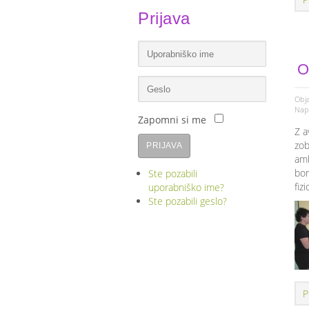
Prijava
O
Obja
Napi
Zapomni si me
Z a
zob
PRIJAVA
amb
bon
Ste pozabili
fiz
uporabniško ime?
Ste pozabili geslo?
P