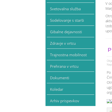
V od
Marj
Svetovalna služba
Otro
Sodelovanje s starši
akti
Izob
upoš
Gibalne dejavnosti
Zdravje v vrtcu
P
Trajnostna mobilnost
Obja
Napi
Prehrana v vrtcu
Po 
Črn
Dokumenti
Otr
ugo
Koledar
org
Arhiv prispevkov
P