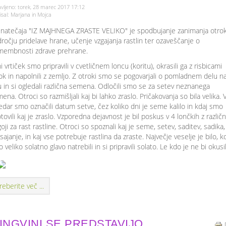
vljeno: torek, 28 marec 2017 17:12
sal: Marjana in Mojca
j natečaja "IZ MAJHNEGA ZRASTE VELIKO" je spodbujanje zanimanja otro
ročju pridelave hrane, učenje vzgajanja rastlin ter ozaveščanje o
embnosti zdrave prehrane.
i vrtiček smo pripravili v cvetličnem loncu (koritu), okrasili ga z risbicami
ok in napolnili z zemljo. Z otroki smo se pogovarjali o pomladnem delu n
u in si ogledali različna semena. Odločili smo se za setev neznanega
ena. Otroci so razmišljali kaj bi lahko zraslo. Pričakovanja so bila velika. 
edar smo označili datum setve, čez koliko dni je seme kalilo in kdaj smo
tovili kaj je zraslo. Vzporedna dejavnost je bil poskus v 4 lončkih z različ
oji za rast rastline. Otroci so spoznali kaj je seme, setev, saditev, sadika,
sajanje, in kaj vse potrebuje rastlina da zraste. Največje veselje je bilo, k
 veliko solatno glavo natrebili in si pripravili solato. Le kdo je ne bi okusil
reberite več ...
INGVINI SE PREDSTAVIJO