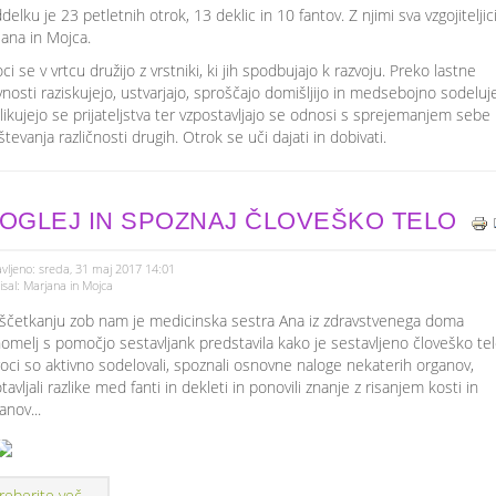
delku je 23 petletnih otrok, 13 deklic in 10 fantov. Z njimi sva vzgojiteljic
ana in Mojca.
ci se v vrtcu družijo z vrstniki, ki jih spodbujajo k razvoju. Preko lastne
vnosti raziskujejo, ustvarjajo, sproščajo domišljijo in medsebojno sodeluje
likujejo se prijateljstva ter vzpostavljajo se odnosi s sprejemanjem sebe 
tevanja različnosti drugih. Otrok se uči dajati in dobivati.
OGLEJ IN SPOZNAJ ČLOVEŠKO TELO
vljeno: sreda, 31 maj 2017 14:01
sal: Marjana in Mojca
ščetkanju zob nam je medicinska sestra Ana iz zdravstvenega doma
omelj s pomočjo sestavljank predstavila kako je sestavljeno človeško tel
oci so aktivno sodelovali, spoznali osnovne naloge nekaterih organov,
tavljali razlike med fanti in dekleti in ponovili znanje z risanjem kosti in
anov...
reberite več ...