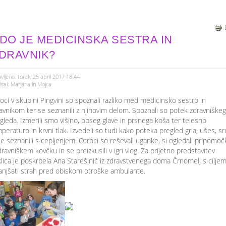
DO JE MEDICINSKA SESTRA IN
DRAVNIK?
vljeno: torek, 25 april 2017 18:44
sal: Marjana in Mojca
oci v skupini Pingvini so spoznali razliko med medicinsko sestro in
avnikom ter se seznanili z njihovim delom. Spoznali so potek zdravniške
gleda. Izmerili smo višino, obseg glave in prsnega koša ter telesno
peraturo in krvni tlak. Izvedeli so tudi kako poteka pregled grla, ušes, sr
se seznanili s cepljenjem. Otroci so reševali uganke, si ogledali pripomoč
dravniškem kovčku in se preizkusili v igri vlog. Za prijetno predstavitev
lica je poskrbela Ana Starešinič iz zdravstvenega doma Črnomelj s cilje
njšati strah pred obiskom otroške ambulante.