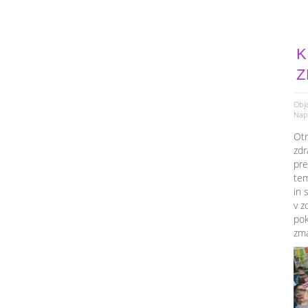
K
Z
Obja
Napi
Otr
zdr
pre
tem
in 
v z
pok
zma