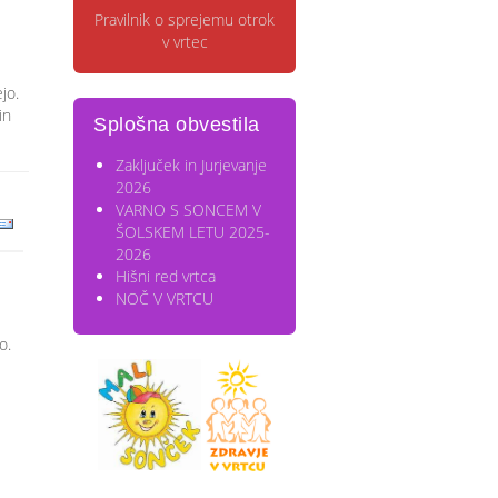
i
Pravilnik o sprejemu otrok
v vrtec
jo.
in
Splošna obvestila
Zaključek in Jurjevanje
2026
VARNO S SONCEM V
ŠOLSKEM LETU 2025-
2026
Hišni red vrtca
NOČ V VRTCU
o.