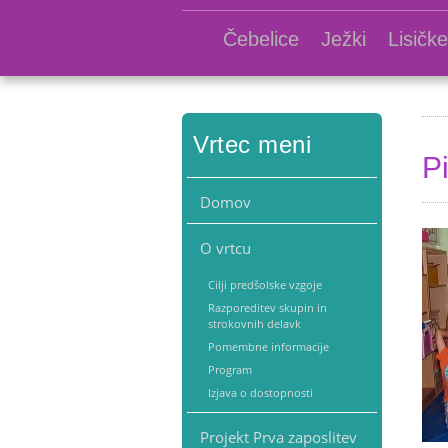
Čebelice
Ježki
Lisičke
Vrtec meni
P
Domov
O vrtcu
Cilji predšolske vzgoje
Razporeditev skupin in
strokovnih delavk
Pomembne informacije
Program
Izjava o dostopnosti
Projekt Prva zaposlitev