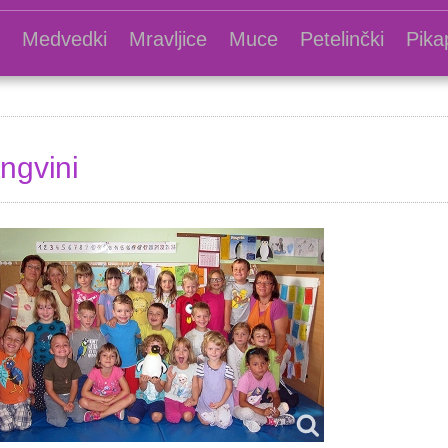
Medvedki
Mravljice
Muce
Petelinčki
Pika
ingvini