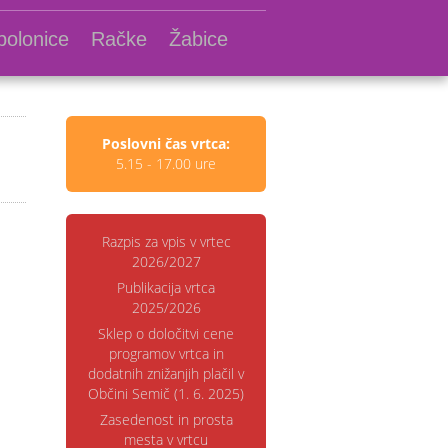
polonice
Račke
Žabice
Poslovni čas vrtca:
5.15 - 17.00 ure
Razpis za vpis v vrtec
2026/2027
Publikacija vrtca
2025/2026
Sklep o določitvi cene
programov vrtca in
dodatnih znižanjih plačil v
Občini Semič (1. 6. 2025)
Zasedenost in prosta
mesta v vrtcu