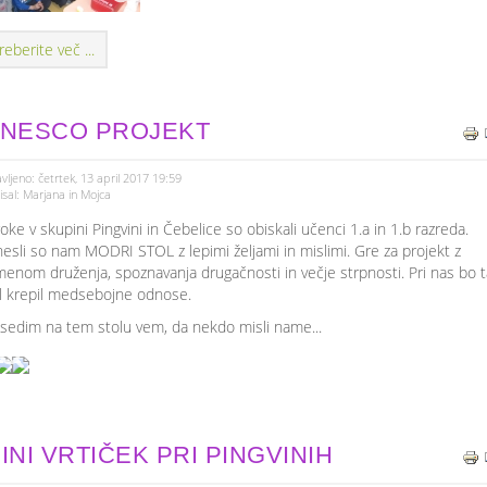
reberite več ...
NESCO PROJEKT
vljeno: četrtek, 13 april 2017 19:59
sal: Marjana in Mojca
oke v skupini Pingvini in Čebelice so obiskali učenci 1.a in 1.b razreda.
nesli so nam MODRI STOL z lepimi željami in mislimi. Gre za projekt z
enom druženja, spoznavanja drugačnosti in večje strpnosti. Pri nas bo t
l krepil medsebojne odnose.
sedim na tem stolu vem, da nekdo misli name...
INI VRTIČEK PRI PINGVINIH