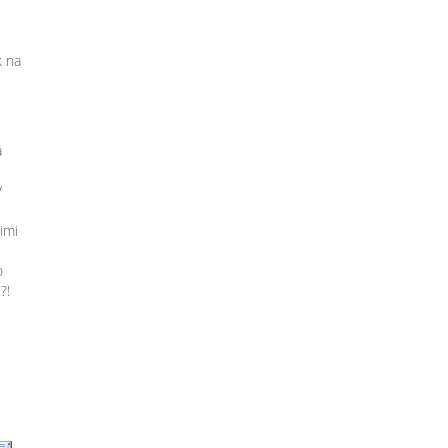
k na
a
V
nimi
o
?!