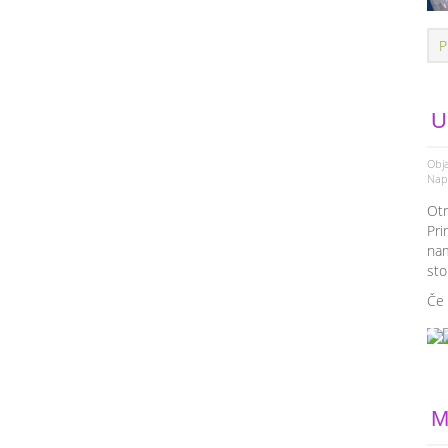
P
U
Obja
Napi
Otr
Pri
nam
sto
Če 
M