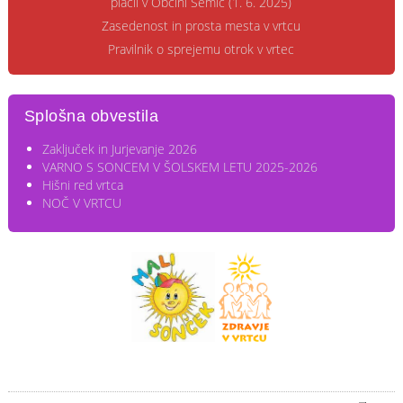
plačil v Občini Semič (1. 6. 2025)
Zasedenost in prosta mesta v vrtcu
Pravilnik o sprejemu otrok v vrtec
Splošna obvestila
Zaključek in Jurjevanje 2026
VARNO S SONCEM V ŠOLSKEM LETU 2025-2026
Hišni red vrtca
NOČ V VRTCU