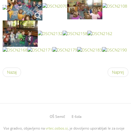
Nazaj
Naprej
OŠ Semič
E-šola
Vse gradivo, objavljeno na
vrtec.osbos.si
, je dovoljeno uporabljati le za svoje