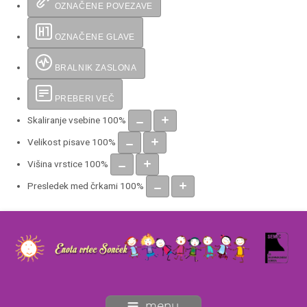
OZNAČENE POVEZAVE
OZNAČENE GLAVE
BRALNIK ZASLONA
PREBERI VEČ
Skaliranje vsebine
100
%
Velikost pisave
100
%
Višina vrstice
100
%
Presledek med črkami
100
%
menu