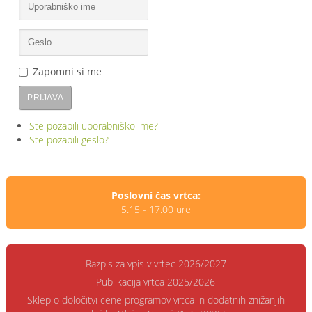
Zapomni si me
PRIJAVA
Ste pozabili uporabniško ime?
Ste pozabili geslo?
Poslovni čas vrtca:
5.15 - 17.00 ure
Razpis za vpis v vrtec 2026/2027
Publikacija vrtca 2025/2026
Sklep o določitvi cene programov vrtca in dodatnih znižanjih