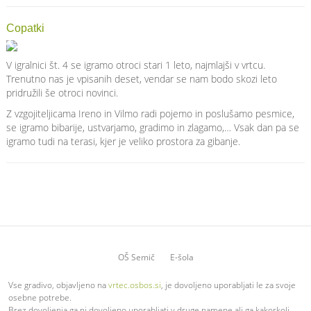
Copatki
V igralnici št. 4 se igramo otroci stari 1 leto, najmlajši v vrtcu.
Trenutno nas je vpisanih deset, vendar se nam bodo skozi leto
pridružili še otroci novinci.
Z vzgojiteljicama Ireno in Vilmo radi pojemo in poslušamo pesmice,
se igramo bibarije, ustvarjamo, gradimo in zlagamo,… Vsak dan pa se
igramo tudi na terasi, kjer je veliko prostora za gibanje.
OŠ Semič
E-šola
Vse gradivo, objavljeno na
vrtec.osbos.si
, je dovoljeno uporabljati le za svoje
osebne potrebe.
Brez dovoljenja ga ni dovoljeno uporabljati v druge namene ali ga kakorkoli