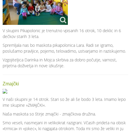
V skupini Pikapolonic je trenutno vpisanih 16 otrok, 10 deklic in 6
dečkov starih 3 leta.
Spremljala nas bo maskota pikapolonica Lara. Radi se igramo,
poslušamo pravljice, pojemo, telovadimo, ustvarjamo in raziskujemo.
Vzgojiteljica Darinka in Mojca skrbiva za dobro počutje, varnost,
prijetna doživetja in nove izkušnje.
Zmajčki
V naši skupini je 14 otrok. Stari so že ali še bodo 3 leta. Imamo lepo
ime skupine »ZMAJČKI«.
Naša maskota so štirje zmajčki - zmajčkova družina.
Smo veseli, nasmejani in velikokrat razigrani. Včasih prideta na obisk
»trmica« in »jokec«, ki nagajata otrokom. Toda mi smo že veliki in ju