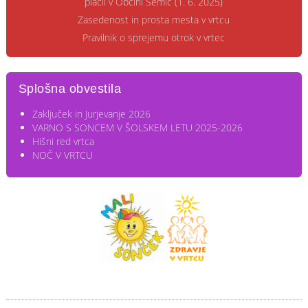
plačil v Občini Semič (1. 6. 2025)
Zasedenost in prosta mesta v vrtcu
Pravilnik o sprejemu otrok v vrtec
Splošna obvestila
Zaključek in Jurjevanje 2026
VARNO S SONCEM V ŠOLSKEM LETU 2025-2026
Hišni red vrtca
NOČ V VRTCU