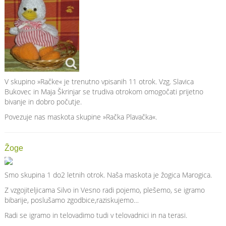
V skupino »Račke« je trenutno vpisanih 11 otrok. Vzg. Slavica
Bukovec in Maja Škrinjar se trudiva otrokom omogočati prijetno
bivanje in dobro počutje.
Povezuje nas maskota skupine »Račka Plavačka«.
Žoge
Smo skupina 1 do2 letnih otrok. Naša maskota je žogica Marogica.
Z vzgojiteljicama Silvo in Vesno radi pojemo, plešemo, se igramo
bibarije, poslušamo zgodbice,raziskujemo…
Radi se igramo in telovadimo tudi v telovadnici in na terasi.