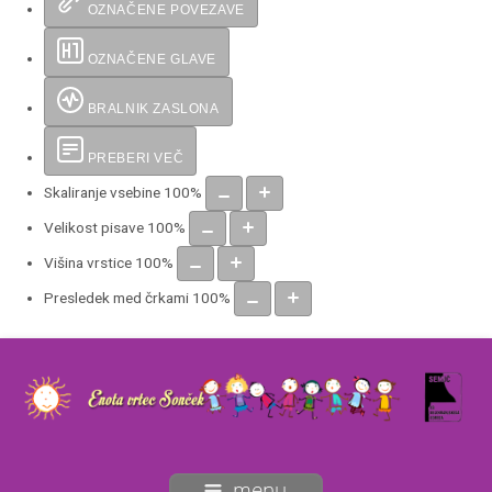
OZNAČENE POVEZAVE
OZNAČENE GLAVE
BRALNIK ZASLONA
PREBERI VEČ
Skaliranje vsebine
100
%
Velikost pisave
100
%
Višina vrstice
100
%
Presledek med črkami
100
%
menu