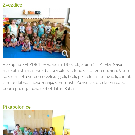
Zvezdice
V skupino ZVEZDICE je vpisanih 18 otrok, starih 3 – 4 leta. Naša
maskota sta mali zvezdici, ki vsak petek obiščeta eno družino. V tem
šolskem letu se bomo veliko igrali, brali, peli, plesali, telovadili,… in ob
tem pridobivali nova znanja, spretnosti. Za vse to, predvsem pa za
dobro počutje bova skrbeli Lili in Katja.
Pikapolonice