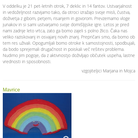
V oddelku je 21 pet-letnih otrok, 7 deklic in 14 fantov. Ustvarjalnost
in vedoželjnost razvijamo tako, da otroci izražajo svoje misli, čustva,
doživetja z gibom, petjem, risanjem in govorom. Prevzemamo vloge
junakov in si sami ustvarjamo svoje domišljijske igre. Letos je pred
nami zadnje leto vrtca, zato ga bomo zajeli s polno žlico. Čaka nas
veliko raziskovanj in osvajanj novih znanj. Prepričani smo, da bomo ob
tem res uživali. Opogumljali bomo otroke k samostojnosti, spodbujali,
da bodo sprejemali drugačnost in poiskali več rešitev problema.
Nudimo jim pogoje, da z aktivnostjo doživljajo občutek uspeha, lastne
vrednosti in sposobnosti.
vzgojiteljici Marjana in Mojca
Mavrice