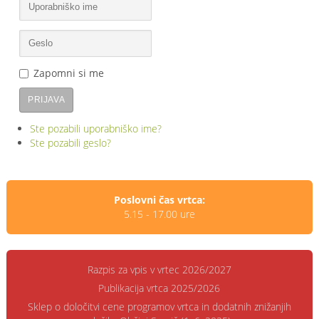
Zapomni si me
PRIJAVA
Ste pozabili uporabniško ime?
Ste pozabili geslo?
Poslovni čas vrtca:
5.15 - 17.00 ure
Razpis za vpis v vrtec 2026/2027
Publikacija vrtca 2025/2026
Sklep o določitvi cene programov vrtca in dodatnih znižanjih