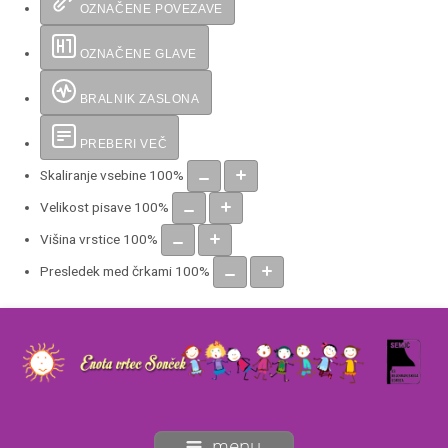
OZNAČENE POVEZAVE
OZNAČENE GLAVE
BRALNIK ZASLONA
PREBERI VEČ
Skaliranje vsebine
100
%
Velikost pisave
100
%
Višina vrstice
100
%
Presledek med črkami
100
%
menu