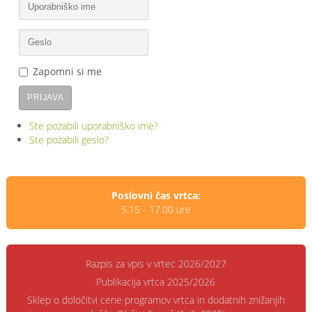
Zapomni si me
PRIJAVA
Ste pozabili uporabniško ime?
Ste pozabili geslo?
Poslovni čas vrtca:
5.15 - 17.00 ure
Razpis za vpis v vrtec 2026/2027
Publikacija vrtca 2025/2026
Sklep o določitvi cene programov vrtca in dodatnih znižanjih