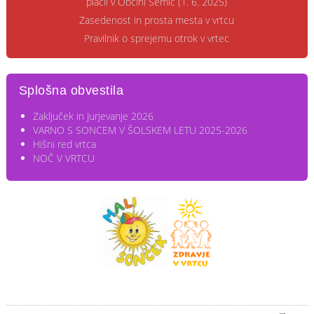
plačil v Občini Semič (1. 6. 2025)
Zasedenost in prosta mesta v vrtcu
Pravilnik o sprejemu otrok v vrtec
Splošna obvestila
Zaključek in Jurjevanje 2026
VARNO S SONCEM V ŠOLSKEM LETU 2025-2026
Hišni red vrtca
NOČ V VRTCU